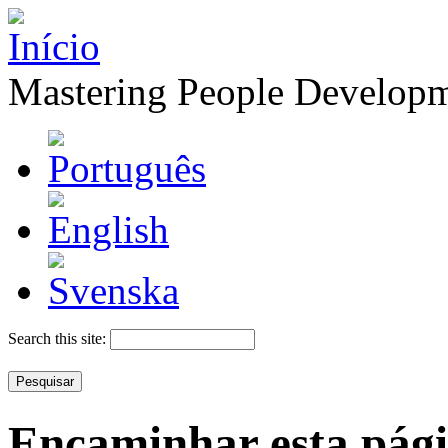
Mastering People Develop
Search this site:
Encaminhar esta pág