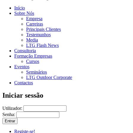
Início
Sobre Nós
Empresa
Carreiras
Principais Clientes
Testemunhos
Media
LTG Flash News
Consultoria
Formação Empresas
Cursos
Eventos
Seminários
LTG Outdoor Corporate
Contactos
Iniciar sessão
Utilizador:
Senha:
Registe-se!