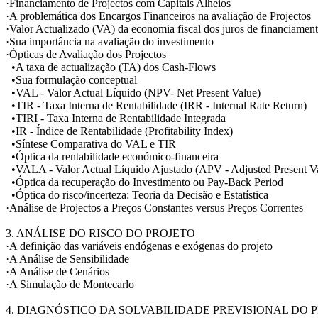
·Financiamento de Projectos com Capitais Alheios
·A problemática dos Encargos Financeiros na avaliação de Projectos
·Valor Actualizado (VA) da economia fiscal dos juros de financiamen
·Sua importância na avaliação do investimento
·Ópticas de Avaliação dos Projectos
•A taxa de actualização (TA) dos Cash-Flows
•Sua formulação conceptual
•VAL - Valor Actual Líquido (NPV- Net Present Value)
•TIR - Taxa Interna de Rentabilidade (IRR - Internal Rate Return)
•TIRI - Taxa Interna de Rentabilidade Integrada
•IR - Índice de Rentabilidade (Profitability Index)
•Síntese Comparativa do VAL e TIR
•Óptica da rentabilidade económico-financeira
•VALA - Valor Actual Líquido Ajustado (APV - Adjusted Present V
•Óptica da recuperação do Investimento ou Pay-Back Period
•Óptica do risco/incerteza: Teoria da Decisão e Estatística
·Análise de Projectos a Preços Constantes versus Preços Correntes
3. ANÁLISE DO RISCO DO PROJETO
·A definição das variáveis endógenas e exógenas do projeto
·A Análise de Sensibilidade
·A Análise de Cenários
·A Simulação de Montecarlo
4. DIAGNÓSTICO DA SOLVABILIDADE PREVISIONAL DO 