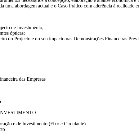
strumentos necessários à concepção, elaboração e análise económica e f
ada uma abordagem actual e o Caso Prático com aderência à realidade e
jecto de Investimento;
ntes ópticas;
eiro do Projecto e do seu impacto nas Demonstrações Financeiras Previ
Financeira das Empresas
o
 INVESTIMENTO
ação e de Investimento (Fixo e Circulante)
cto