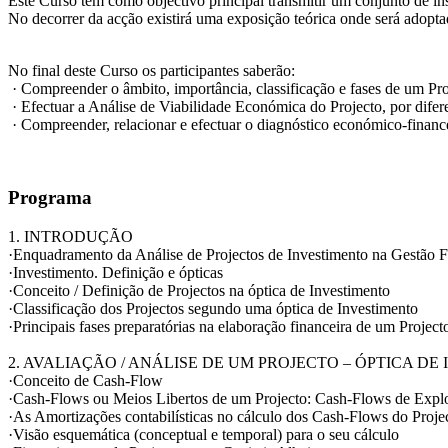
Este Curso tem como objectivo principal transmitir um conjunto de in
No decorrer da acção existirá uma exposição teórica onde será adopt
No final deste Curso os participantes saberão:
· Compreender o âmbito, importância, classificação e fases de um Pro
· Efectuar a Análise de Viabilidade Económica do Projecto, por difere
· Compreender, relacionar e efectuar o diagnóstico económico-financ
Programa
1. INTRODUÇÃO
·Enquadramento da Análise de Projectos de Investimento na Gestão 
·Investimento. Definição e ópticas
·Conceito / Definição de Projectos na óptica de Investimento
·Classificação dos Projectos segundo uma óptica de Investimento
·Principais fases preparatórias na elaboração financeira de um Project
2. AVALIAÇÃO / ANÁLISE DE UM PROJECTO – ÓPTICA DE
·Conceito de Cash-Flow
·Cash-Flows ou Meios Libertos de um Projecto: Cash-Flows de Explor
·As Amortizações contabilísticas no cálculo dos Cash-Flows do Proje
·Visão esquemática (conceptual e temporal) para o seu cálculo