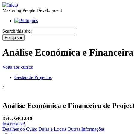
Mastering People Development
Search this site:
Análise Económica e Financeira
Volta aos cursos
Gestão de Projectos
/
Análise Económica e Financeira de Projec
Ref#:
GP.1.019
Inscreva-se!
Detalhes do Curso
Datas e Locais
Outras Informações