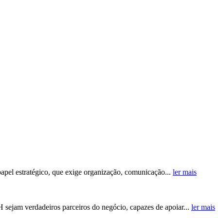
papel estratégico, que exige organização, comunicação...
ler mais
H sejam verdadeiros parceiros do negócio, capazes de apoiar...
ler mais