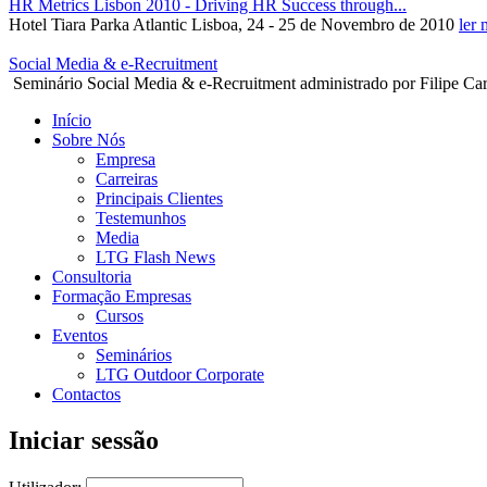
HR Metrics Lisbon 2010 - Driving HR Success through...
Hotel Tiara Parka Atlantic Lisboa, 24 - 25 de Novembro de 2010
ler 
Social Media & e-Recruitment
Seminário Social Media & e-Recruitment administrado por Filipe Carre
Início
Sobre Nós
Empresa
Carreiras
Principais Clientes
Testemunhos
Media
LTG Flash News
Consultoria
Formação Empresas
Cursos
Eventos
Seminários
LTG Outdoor Corporate
Contactos
Iniciar sessão