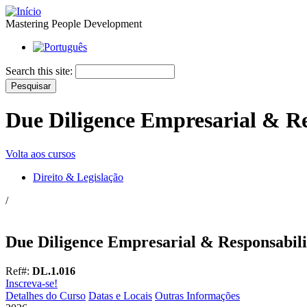
Mastering People Development
Search this site:
Due Diligence Empresarial & Re
Volta aos cursos
Direito & Legislação
/
Due Diligence Empresarial & Responsabili
Ref#:
DL.1.016
Inscreva-se!
Detalhes do Curso
Datas e Locais
Outras Informações