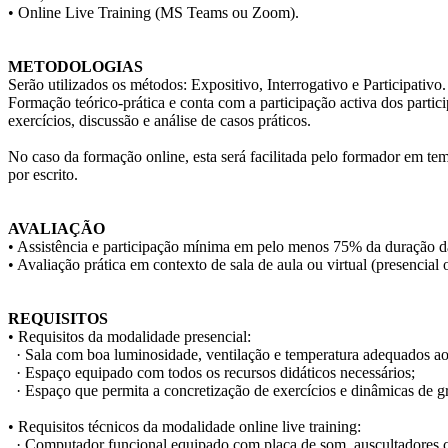
• Online Live Training (MS Teams ou Zoom).
METODOLOGIAS
Serão utilizados os métodos: Expositivo, Interrogativo e Participativo.
Formação teórico-prática e conta com a participação activa dos partic
exercícios, discussão e análise de casos práticos.
No caso da formação online, esta será facilitada pelo formador em tem
por escrito.
AVALIAÇÃO
• Assistência e participação mínima em pelo menos 75% da duração d
• Avaliação prática em contexto de sala de aula ou virtual (presencial 
REQUISITOS
• Requisitos da modalidade presencial:
· Sala com boa luminosidade, ventilação e temperatura adequados 
· Espaço equipado com todos os recursos didáticos necessários;
· Espaço que permita a concretização de exercícios e dinâmicas de gr
• Requisitos técnicos da modalidade online live training:
· Computador funcional equipado com placa de som, auscultadores c