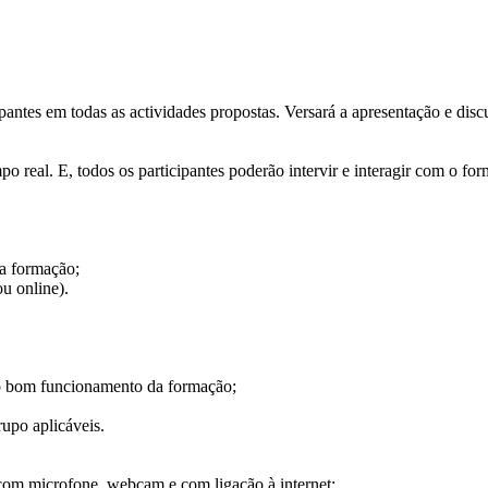
ipantes em todas as actividades propostas. Versará a apresentação e di
po real. E, todos os participantes poderão intervir e interagir com o 
a formação;
ou online).
ao bom funcionamento da formação;
upo aplicáveis.
om microfone, webcam e com ligação à internet;