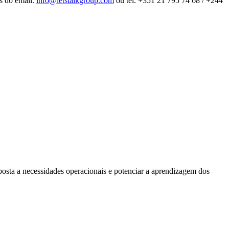
és do email.
info@letstalkgroup.com
ou tel. +351 21 795 74 68 / +244
posta a necessidades operacionais e potenciar a aprendizagem dos