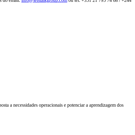
és do email.
info@letstalkgroup.com
ou tel. +351 21 795 74 68 / +244
posta a necessidades operacionais e potenciar a aprendizagem dos