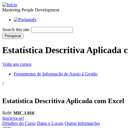
Mastering People Development
Search this site:
Estatística Descritiva Aplicada
Volta aos cursos
Ferramentas de Informação de Apoio à Gestão
/
Estatística Descritiva Aplicada com Excel
Ref#:
MIC.1.016
Inscreva-se!
Detalhes do Curso
Datas e Locais
Outras Informações