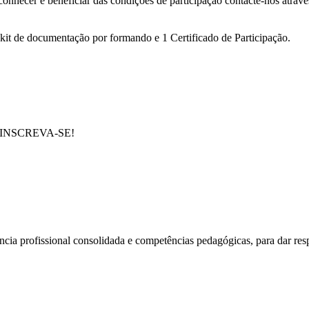
conhecer e beneficiar das condições de participação contacte-nos atrav
 kit de documentação por formando e 1 Certificado de Participação.
e em INSCREVA-SE!
cia profissional consolidada e competências pedagógicas, para dar res