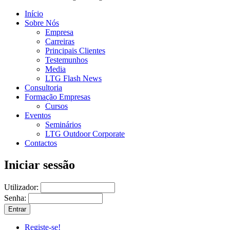
Início
Sobre Nós
Empresa
Carreiras
Principais Clientes
Testemunhos
Media
LTG Flash News
Consultoria
Formação Empresas
Cursos
Eventos
Seminários
LTG Outdoor Corporate
Contactos
Iniciar sessão
Utilizador:
Senha:
Registe-se!