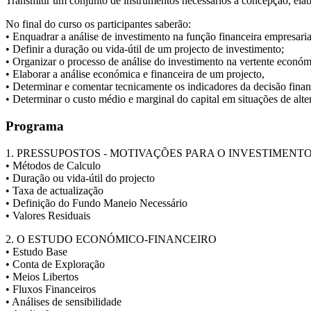
Transmitir um conjunto de instrumentos necessários à concepção, elab
No final do curso os participantes saberão:
• Enquadrar a análise de investimento na função financeira empresaria
• Definir a duração ou vida-útil de um projecto de investimento;
• Organizar o processo de análise do investimento na vertente económi
• Elaborar a análise económica e financeira de um projecto,
• Determinar e comentar tecnicamente os indicadores da decisão finan
• Determinar o custo médio e marginal do capital em situações de alte
Programa
1. PRESSUPOSTOS - MOTIVAÇÕES PARA O INVESTIMENT
• Métodos de Calculo
• Duração ou vida-útil do projecto
• Taxa de actualização
• Definição do Fundo Maneio Necessário
• Valores Residuais
2. O ESTUDO ECONÓMICO-FINANCEIRO
• Estudo Base
• Conta de Exploração
• Meios Libertos
• Fluxos Financeiros
• Análises de sensibilidade