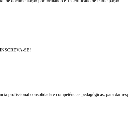
 kit de documentação por formando e 1 Certificado de Participação.
e em INSCREVA-SE!
cia profissional consolidada e competências pedagógicas, para dar res