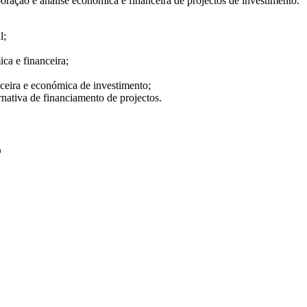
oração e análise económica e financeira de projectos de investimento.
l;
ca e financeira;
ceira e económica de investimento;
rnativa de financiamento de projectos.
O