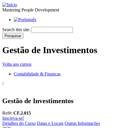
Mastering People Development
Search this site:
Gestão de Investimentos
Volta aos cursos
Contabilidade & Finanças
/
Gestão de Investimentos
Ref#:
CF.2.015
Inscreva-se!
Detalhes do Curso
Datas e Locais
Outras Informações