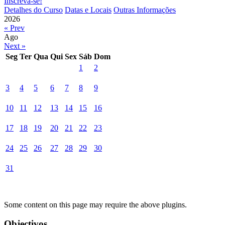
Inscreva-se!
Detalhes do Curso
Datas e Locais
Outras Informações
2026
« Prev
Ago
Next »
Seg
Ter
Qua
Qui
Sex
Sáb
Dom
1
2
3
4
5
6
7
8
9
10
11
12
13
14
15
16
17
18
19
20
21
22
23
24
25
26
27
28
29
30
31
Some content on this page may require the above plugins.
Objectivos