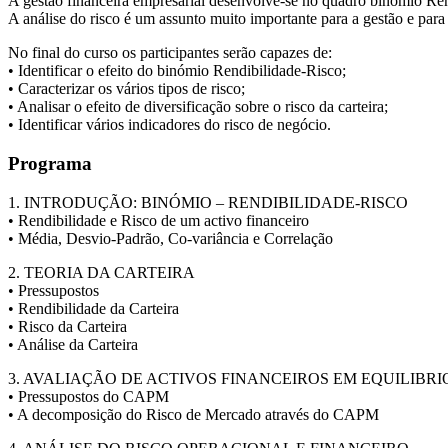
A gestão financeira empresarial desenvolve-se no quadro binómio Ren
A análise do risco é um assunto muito importante para a gestão e para
No final do curso os participantes serão capazes de:
• Identificar o efeito do binómio Rendibilidade-Risco;
• Caracterizar os vários tipos de risco;
• Analisar o efeito de diversificação sobre o risco da carteira;
• Identificar vários indicadores do risco de negócio.
Programa
1. INTRODUÇÃO: BINÓMIO – RENDIBILIDADE-RISCO
• Rendibilidade e Risco de um activo financeiro
• Média, Desvio-Padrão, Co-variância e Correlação
2. TEORIA DA CARTEIRA
• Pressupostos
• Rendibilidade da Carteira
• Risco da Carteira
• Análise da Carteira
3. AVALIAÇÃO DE ACTIVOS FINANCEIROS EM EQUILIBRI
• Pressupostos do CAPM
• A decomposição do Risco de Mercado através do CAPM