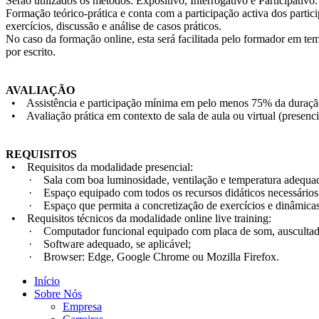
Serão utilizados os métodos: Expositivo, Interrogativo e Participativo.
Formação teórico-prática e conta com a participação activa dos partic
exercícios, discussão e análise de casos práticos.
No caso da formação online, esta será facilitada pelo formador em tem
por escrito.
AVALIAÇÃO
• Assistência e participação mínima em pelo menos 75% da duraçã
• Avaliação prática em contexto de sala de aula ou virtual (presenci
REQUISITOS
• Requisitos da modalidade presencial:
· Sala com boa luminosidade, ventilação e temperatura adequad
· Espaço equipado com todos os recursos didáticos necessários
· Espaço que permita a concretização de exercícios e dinâmicas 
• Requisitos técnicos da modalidade online live training:
· Computador funcional equipado com placa de som, auscultadore
· Software adequado, se aplicável;
· Browser: Edge, Google Chrome ou Mozilla Firefox.
Início
Sobre Nós
Empresa