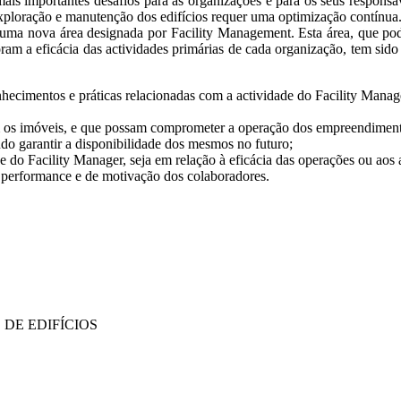
is importantes desafios para as organizações e para os seus responsáv
xploração e manutenção dos edifícios requer uma optimização contínua
o uma nova área designada por Facility Management. Esta área, que po
m a eficácia das actividades primárias de cada organização, tem sido u
nhecimentos e práticas relacionadas com a actividade do Facility Manag
om os imóveis, e que possam comprometer a operação dos empreendimen
ando garantir a disponibilidade dos mesmos no futuro;
 do Facility Manager, seja em relação à eficácia das operações ou aos 
de performance e de motivação dos colaboradores.
DE EDIFÍCIOS