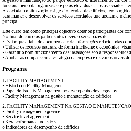
A gestão e manutenção do parque edificado é, actualmente, um dos ma
funcionamento da organização e pelos elevados custos associados à e
Associada à optimização e à gestão técnica de edifícios, tem surgid
para manter e desenvolver os serviços acordados que apoiam e melhora
principal.
Este curso tem como principal objectivo dotar os participantes dos co
No final do curso os participantes deverão ser capazes de:
• Evitar que a falta de documentos e de informações relacionadas c
• Utilizar os recursos naturais, de forma inteligente e económica, vis
• Garantir o bom funcionamento das instalações sob a responsabilidade
• Alinhar as equipas com a estratégia da empresa e elevar os níveis 
Programa
1. FACILITY MANAGEMENT
• História do Facility Management
• Papel do Facility Management no desempenho dos negócios
• Facility Management na gestão e manutenção de edifícios
2. FACILITY MANAGEMENT NA GESTÃO E MANUTENÇÃO 
• Facility management agreement
• Service level agreement
• Key performance indicators
o Indicadores de desempenho de edifícios