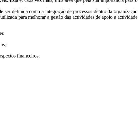
eis. Esta é, cada vez mais, uma área que pela sua importância para o
.
de ser definida como a integração de processos dentro da organização
tilizada para melhorar a gestão das actividades de apoio à actividade
er.
tos;
aspectos financeiros;