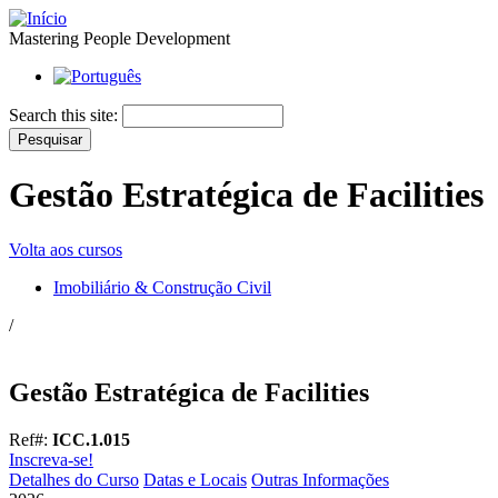
Mastering People Development
Search this site:
Gestão Estratégica de Facilities
Volta aos cursos
Imobiliário & Construção Civil
/
Gestão Estratégica de Facilities
Ref#:
ICC.1.015
Inscreva-se!
Detalhes do Curso
Datas e Locais
Outras Informações