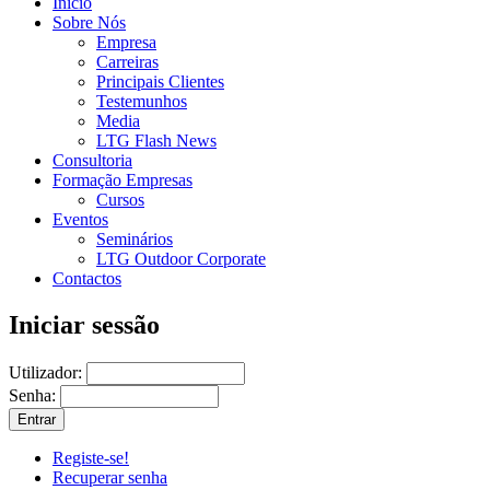
Início
Sobre Nós
Empresa
Carreiras
Principais Clientes
Testemunhos
Media
LTG Flash News
Consultoria
Formação Empresas
Cursos
Eventos
Seminários
LTG Outdoor Corporate
Contactos
Iniciar sessão
Utilizador:
Senha:
Registe-se!
Recuperar senha