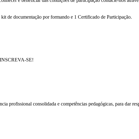
conhecer e beneficiar das condições de participação contacte-nos atrav
1 kit de documentação por formando e 1 Certificado de Participação.
e em INSCREVA-SE!
cia profissional consolidada e competências pedagógicas, para dar res