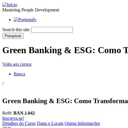
Mastering People Development
Search this site:
Green Banking & ESG: Como Tr
Volta aos cursos
Banca
/
Green Banking & ESG: Como Transformar 
Ref#:
BAN.1.042
Inscreva-se!
Detalhes do Curso
Datas e Locais
Outras Informações