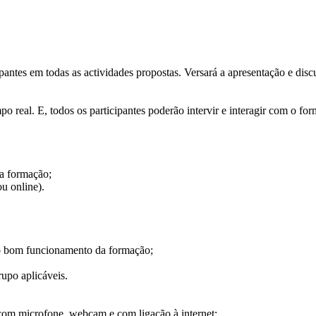
ipantes em todas as actividades propostas. Versará a apresentação e di
po real. E, todos os participantes poderão intervir e interagir com o 
a formação;
ou online).
ao bom funcionamento da formação;
upo aplicáveis.
om microfone, webcam e com ligação à internet;