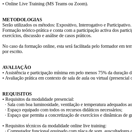
• Online Live Training (MS Teams ou Zoom).
METODOLOGIAS
Serão utilizados os métodos: Expositivo, Interrogativo e Participativo.
Formação teórico-prática e conta com a participação activa dos partic
exercícios, discussão e análise de casos práticos.
No caso da formação online, esta será facilitada pelo formador em tem
por escrito.
AVALIAÇÃO
• Assistência e participação mínima em pelo menos 75% da duração d
• Avaliação prática em contexto de sala de aula ou virtual (presencial 
REQUISITOS
• Requisitos da modalidade presencial:
· Sala com boa luminosidade, ventilação e temperatura adequados 
· Espaço equipado com todos os recursos didáticos necessários;
· Espaço que permita a concretização de exercícios e dinâmicas de gr
• Requisitos técnicos da modalidade online live training:
· Computador funcional equipado com placa de som, auscultadores c