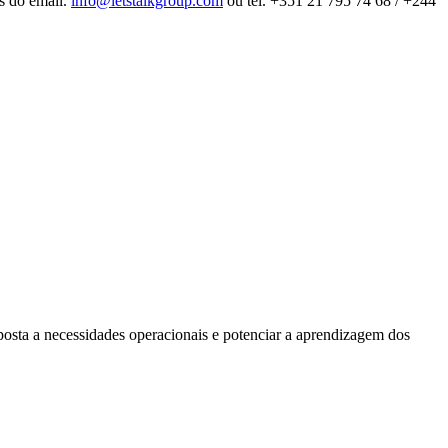
és do email.
info@letstalkgroup.com
ou tel. +351 21 795 74 68 / +244
posta a necessidades operacionais e potenciar a aprendizagem dos