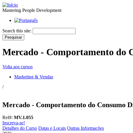
Mastering People Development
Search this site:
Mercado - Comportamento do C
Volta aos cursos
Marketing & Vendas
/
Mercado - Comportamento do Consumo Di
Ref#:
MV.1.055
Inscreva-se!
Detalhes do Curso
Datas e Locais
Outras Informações