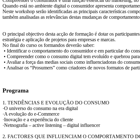
Compreender o consumidor é uma função essencial do marketing, no e
Quando está no ambiente digital o consumidor apresenta comportamento
Neste workshop serão identificadas as principais características comp
também analisadas as relevâncias destas mudanças de comportamento n
O principal objectivo desta acção de formação é dotar os participan
estratégia e aplicação de projetos para empresas e marcas.
No final do curso os formandos deverão saber:
• Identificar o comportamento do consumidor e em particular do cons
• Compreender como o consumo digital tem evoluído e quebrou par
• Avaliar a força das medias sociais como influenciadoras do consumo
• Analisar os “Prosumers” como criadores de novos formatos de part
Programa
1. TENDÊNCIAS E EVOLUÇÃO DO CONSUMO
·O universo do consumo na era digital
·A evolução do e-Commerce
·Inovação e a experiência do cliente
·Netnografia – active listening – digital influencer
2. FACTORES QUE INFLUENCIAM O COMPORTAMENTO D