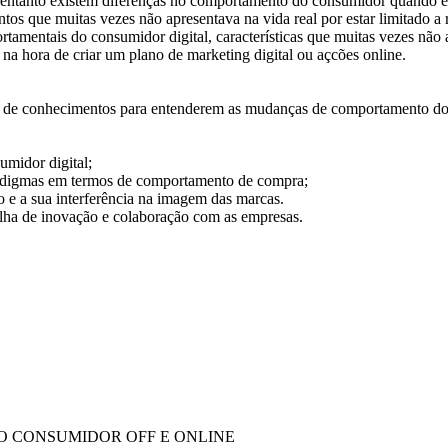
ntanto existem diferenças no comportamento do consumidor quando est
s que muitas vezes não apresentava na vida real por estar limitado a r
ortamentais do consumidor digital, características que muitas vezes nã
a hora de criar um plano de marketing digital ou açcões online.
tes de conhecimentos para entenderem as mudanças de comportamento do 
umidor digital;
adigmas em termos de comportamento de compra;
 e a sua interferência na imagem das marcas.
ilha de inovação e colaboração com as empresas.
O CONSUMIDOR OFF E ONLINE