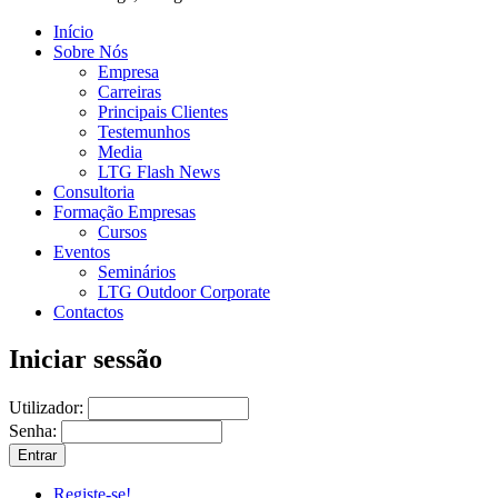
Início
Sobre Nós
Empresa
Carreiras
Principais Clientes
Testemunhos
Media
LTG Flash News
Consultoria
Formação Empresas
Cursos
Eventos
Seminários
LTG Outdoor Corporate
Contactos
Iniciar sessão
Utilizador:
Senha:
Registe-se!