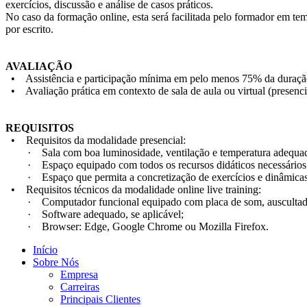
exercícios, discussão e análise de casos práticos.
No caso da formação online, esta será facilitada pelo formador em tem
por escrito.
AVALIAÇÃO
• Assistência e participação mínima em pelo menos 75% da duraçã
• Avaliação prática em contexto de sala de aula ou virtual (presenci
REQUISITOS
• Requisitos da modalidade presencial:
· Sala com boa luminosidade, ventilação e temperatura adequad
· Espaço equipado com todos os recursos didáticos necessários
· Espaço que permita a concretização de exercícios e dinâmicas 
• Requisitos técnicos da modalidade online live training:
· Computador funcional equipado com placa de som, auscultadore
· Software adequado, se aplicável;
· Browser: Edge, Google Chrome ou Mozilla Firefox.
Início
Sobre Nós
Empresa
Carreiras
Principais Clientes