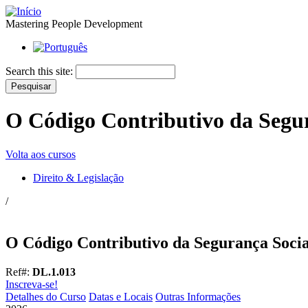
Mastering People Development
Search this site:
O Código Contributivo da Segu
Volta aos cursos
Direito & Legislação
/
O Código Contributivo da Segurança Soc
Ref#:
DL.1.013
Inscreva-se!
Detalhes do Curso
Datas e Locais
Outras Informações