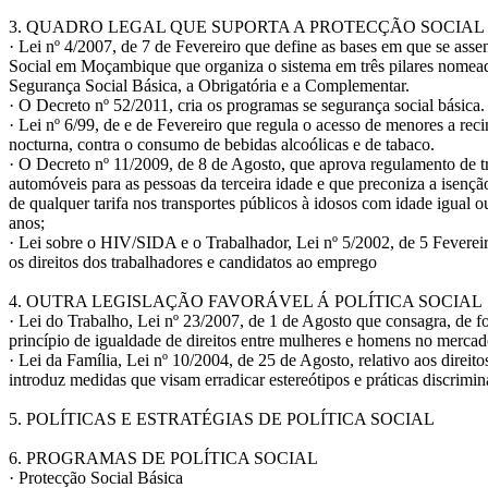
3. QUADRO LEGAL QUE SUPORTA A PROTECÇÃO SOCIAL
· Lei nº 4/2007, de 7 de Fevereiro que define as bases em que se asse
Social em Moçambique que organiza o sistema em três pilares nomea
Segurança Social Básica, a Obrigatória e a Complementar.
· O Decreto nº 52/2011, cria os programas se segurança social básica.
· Lei nº 6/99, de e de Fevereiro que regula o acesso de menores a reci
nocturna, contra o consumo de bebidas alcoólicas e de tabaco.
· O Decreto nº 11/2009, de 8 de Agosto, que aprova regulamento de t
automóveis para as pessoas da terceira idade e que preconiza a isenç
de qualquer tarifa nos transportes públicos à idosos com idade igual o
anos;
· Lei sobre o HIV/SIDA e o Trabalhador, Lei nº 5/2002, de 5 Fevereir
os direitos dos trabalhadores e candidatos ao emprego
4. OUTRA LEGISLAÇÃO FAVORÁVEL Á POLÍTICA SOCIAL
· Lei do Trabalho, Lei nº 23/2007, de 1 de Agosto que consagra, de f
princípio de igualdade de direitos entre mulheres e homens no mercad
· Lei da Família, Lei nº 10/2004, de 25 de Agosto, relativo aos direito
introduz medidas que visam erradicar estereótipos e práticas discrimin
5. POLÍTICAS E ESTRATÉGIAS DE POLÍTICA SOCIAL
6. PROGRAMAS DE POLÍTICA SOCIAL
· Protecção Social Básica