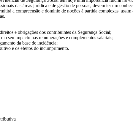
dencial de Segurança Social tem hoje uma importância fulcral na vida
issionais das áreas jurídica e de gestão de pessoas, devem ter um conh
ermitirá a compreensão e domínio de noções à partida complexas, assim
as.
ireitos e obrigações dos contribuintes da Segurança Social;
 e o seu impacto nas remunerações e complementos salariais;
gamento da base de incidência;
tivo e os efeitos do incumprimento.
tributiva