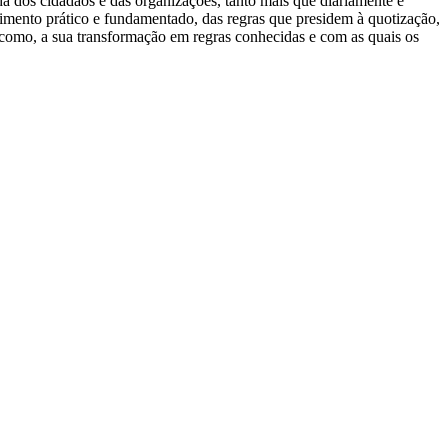
 dos cidadãos e das organizações, tanto mais que diariamente é
ecimento prático e fundamentado, das regras que presidem à quotização,
 como, a sua transformação em regras conhecidas e com as quais os