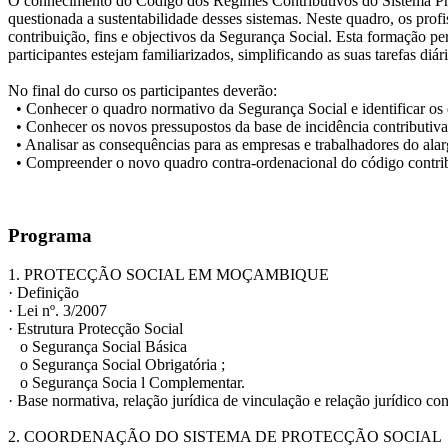
O conhecimento do Código dos Regimes Contributivos do Sistema Previ
questionada a sustentabilidade desses sistemas. Neste quadro, os prof
contribuição, fins e objectivos da Segurança Social. Esta formação p
participantes estejam familiarizados, simplificando as suas tarefas diári
No final do curso os participantes deverão:
• Conhecer o quadro normativo da Segurança Social e identificar os d
• Conhecer os novos pressupostos da base de incidência contributiva
• Analisar as consequências para as empresas e trabalhadores do alar
• Compreender o novo quadro contra-ordenacional do código contribu
Programa
1. PROTECÇÃO SOCIAL EM MOÇAMBIQUE
· Definição
· Lei nº. 3/2007
· Estrutura Protecção Social
o Segurança Social Básica
o Segurança Social Obrigatória ;
o Segurança Socia l Complementar.
· Base normativa, relação jurídica de vinculação e relação jurídico con
2. COORDENAÇÃO DO SISTEMA DE PROTECÇÃO SOCIAL