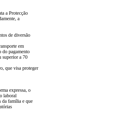
nta a Protecção
damente, a
ntos de diversão
ransporte em
ão do pagamento
u superior a 70
o, que visa proteger
orma expressa, o
o laboral
s da família e que
atórias