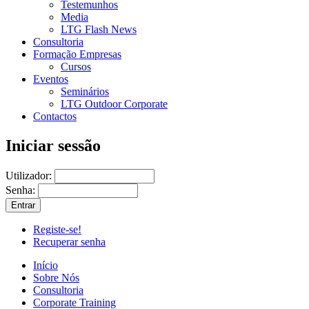
Testemunhos
Media
LTG Flash News
Consultoria
Formação Empresas
Cursos
Eventos
Seminários
LTG Outdoor Corporate
Contactos
Iniciar sessão
Utilizador:
Senha:
Registe-se!
Recuperar senha
Início
Sobre Nós
Consultoria
Corporate Training