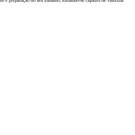
o e preparação do seu trabalho, tornando-se capazes de valorizar