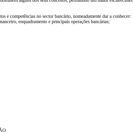
 dominem alguns dos seus conceitos, permitindo um maior esclareciment
tos e competências no sector bancário, nomeadamente dar a conhecer:
nanceiro, enquadramento e principais operações bancárias;
ÇÃO