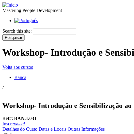
Mastering People Development
Search this site:
Workshop- Introdução e Sensibi
Volta aos cursos
Banca
/
Workshop- Introdução e Sensibilização ao
Ref#:
BAN.1.031
Inscreva-se!
Detalhes do Curso
Datas e Locais
Outras Informações