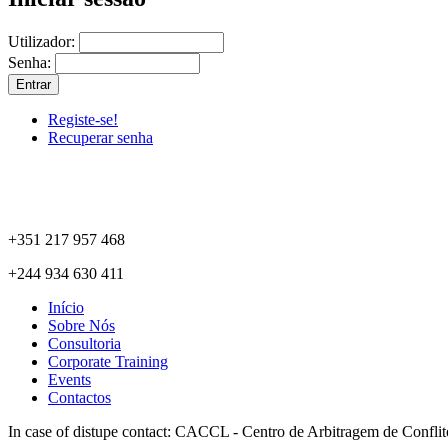
Utilizador:
Senha:
Registe-se!
Recuperar senha
+351 217 957 468
+244 934 630 411
Início
Sobre Nós
Consultoria
Corporate Training
Events
Contactos
In case of distupe contact: CACCL - Centro de Arbitragem de Confli