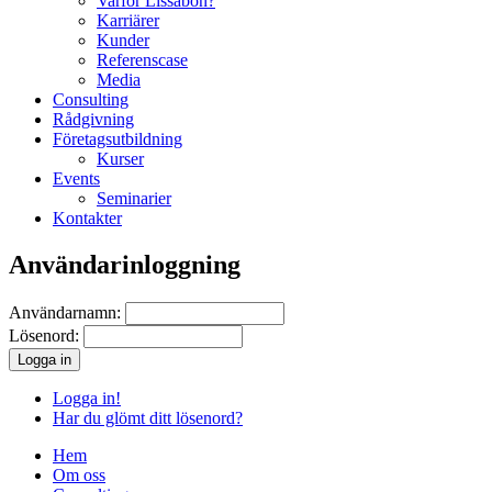
Varför Lissabon?
Karriärer
Kunder
Referenscase
Media
Consulting
Rådgivning
Företagsutbildning
Kurser
Events
Seminarier
Kontakter
Användarinloggning
Användarnamn:
Lösenord:
Logga in!
Har du glömt ditt lösenord?
Hem
Om oss