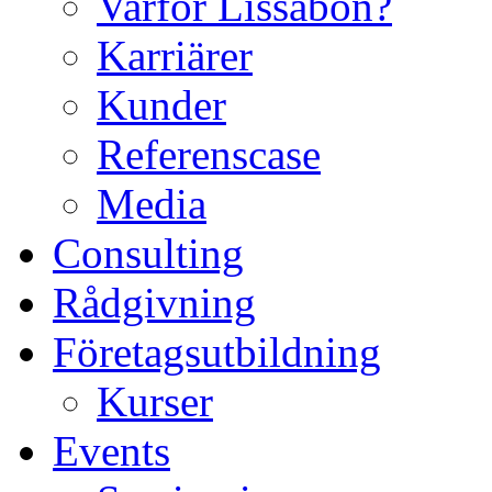
Varför Lissabon?
Karriärer
Kunder
Referenscase
Media
Consulting
Rådgivning
Företagsutbildning
Kurser
Events