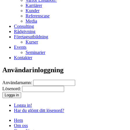
Varför Lissabon?
Karriärer
Kunder
Referenscase
Media
Consulting
Rådgivning
Företagsutbildning
Kurser
Events
Seminarier
Kontakter
Användarinloggning
Användarnamn:
Lösenord:
Logga in!
Har du glömt ditt lösenord?
Hem
Om oss