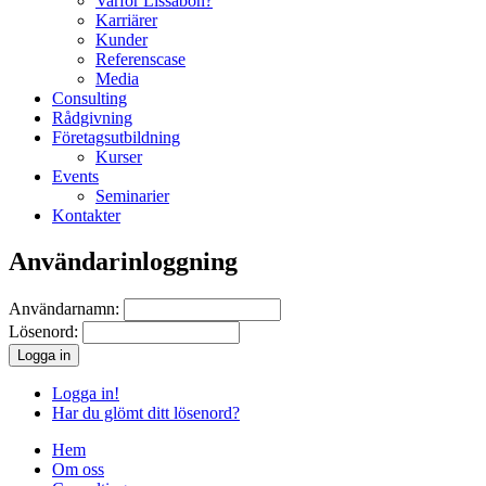
Varför Lissabon?
Karriärer
Kunder
Referenscase
Media
Consulting
Rådgivning
Företagsutbildning
Kurser
Events
Seminarier
Kontakter
Användarinloggning
Användarnamn:
Lösenord:
Logga in!
Har du glömt ditt lösenord?
Hem
Om oss