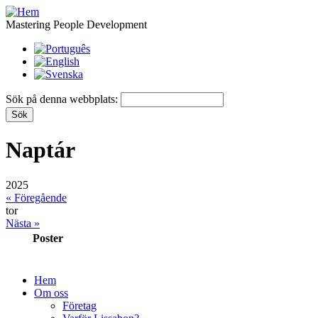
Mastering People Development
Sök på denna webbplats:
Naptár
2025
« Föregående
tor
Nästa »
Poster
Hem
Om oss
Företag