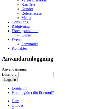
Varför Lissabon?
Karriärer
Kunder
Referenscase
Media
Consulting
Rådgivning
Företagsutbildning
Kurser
Events
Seminarier
Kontakter
Användarinloggning
Användarnamn:
Lösenord:
Logga in!
Har du glömt ditt lösenord?
Hem
Om oss