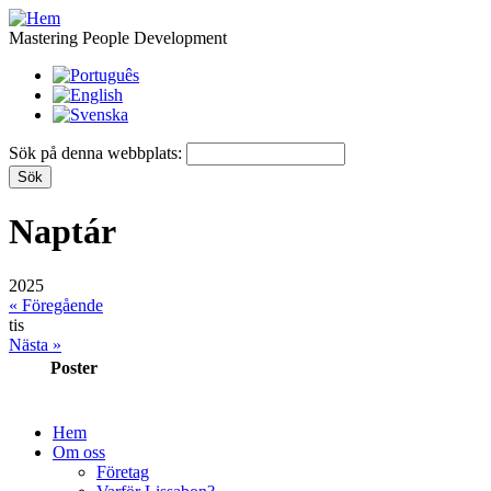
Mastering People Development
Sök på denna webbplats:
Naptár
2025
« Föregående
tis
Nästa »
Poster
Hem
Om oss
Företag